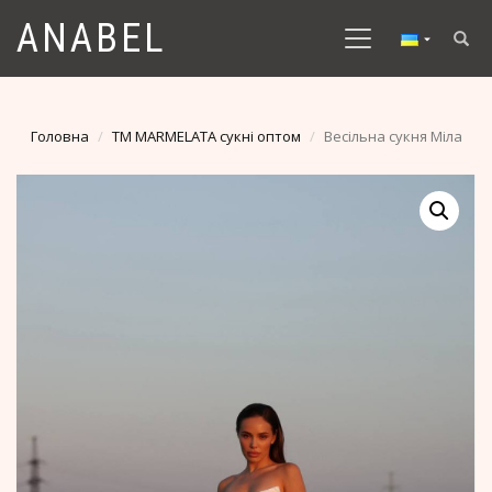
ANABEL
Головна
TM MARMELATA сукні оптом
Весільна сукня Міла