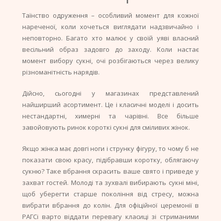
Таїнство одруження – особливий момент для кожної
нареченої, коли хочеться виглядати надзвичайно і
неповторно. Багато хто малює у своїй уяві власний
весільний образ задовго до заходу. Коли настає
момент вибору сукні, очі розбігаються через велику
різноманітність нарядів.
Дійсно, сьогодні у магазинах представлений
найширший асортимент. Це і класичні моделі і досить
нестандартні, химерні та чарівні. Все більше
завойовують ринок короткі сукні для сміливих жінок.
Якщо жінка має довгі ноги і струнку фігуру, то чому б не
показати свою красу, підібравши коротку, облягаючу
сукню? Таке вбрання скрасить ваше свято і приведе у
захват гостей. Молоді та зухвалі вибирають сукні міні,
щоб уберегти старше покоління від стресу, можна
вибрати вбрання до колін. Для офіційної церемонії в
РАГСі варто віддати перевагу класиці зі стриманими