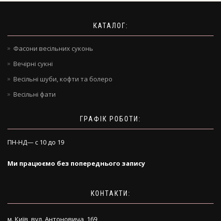
КАТАЛОГ:
Фасони весільних суконь
Вечірні сукні
Весільні шуби, кофти та болеро
Весільні фати
ГРАФІК РОБОТИ:
ПН-НД— с 10 до 19
Ми працюємо без попереднього запису
КОНТАКТИ:
м. Київ, вул. Антоновича, 169