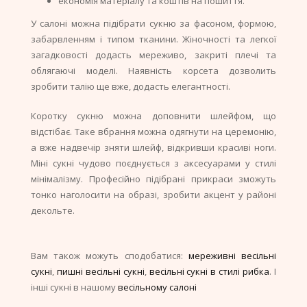
економія матеріалу та коштів на пошиття.
У салоні можна підібрати сукню за фасоном, формою,
забарвленням і типом тканини. Жіночності та легкої
загадковості додасть мереживо, закриті плечі та
облягаючі моделі. Наявність корсета дозволить
зробити талію ще вже, додасть елегантності.
Коротку сукню можна доповнити шлейфом, що
відстібає. Таке вбрання можна одягнути на церемонію,
а вже надвечір зняти шлейф, відкривши красиві ноги.
Міні сукні чудово поєднується з аксесуарами у стилі
мінімалізму. Професійно підібрані прикраси зможуть
тонко наголосити на образі, зробити акцент у районі
декольте.
Вам також можуть сподобатися:
мереживні весільні
сукні
,
пишні весільні сукні
,
весільні сукні в стилі рибка
. І
інші сукні в нашому
весільному салоні