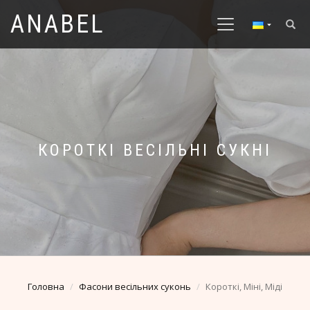
ANABEL
КОРОТКІ ВЕСІЛЬНІ СУКНІ
Головна
Фасони весільних суконь
Короткі, Міні, Міді