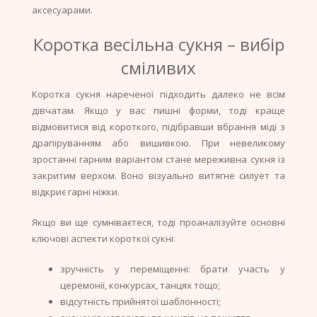
аксесуарами.
Коротка весільна сукня – вибір
сміливих
Коротка сукня нареченої підходить далеко не всім
дівчатам. Якщо у вас пишні форми, тоді краще
відмовитися від короткого, підібравши вбрання міді з
драпіруванням або вишивкою. При невеликому
зростанні гарним варіантом стане мереживна сукня із
закритим верхом. Воно візуально витягне силует та
відкриє гарні ніжки.
Якщо ви ще сумніваєтеся, тоді проаналізуйте основні
ключові аспекти короткої сукні:
зручність у переміщенні: брати участь у
церемонії, конкурсах, танцях тощо;
відсутність прийнятої шаблонності;