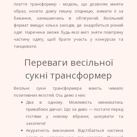
плаття трансформер - модель, що дозволяє міняти
образ, носити довгу пишну спідницю, знімати її за
бажання, залишаючись в обтягуючій. Весільний
формат вміщує кілька заходів, де знадобиться різний
одяг. Наречена зможе будь-якої миті зняти повітряну
частину одягу, щоб брати участь у конкурсах та
танцювати.
Переваги весільної
сукні трансформер
Весільні сукні трансформера мають чимало
позитивних якостей. Ось деякі з них:
Два в одному. Можливість змінюватись
приваблює дівчат. Що за диво — постати перед
гостями у новому вбранні, шокувати та
захопити!
Акуратність виконання. Відстібається частина