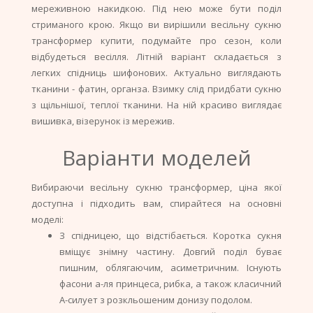
мереживною накидкою. Під нею може бути поділ
стриманого крою. Якщо ви вирішили весільну сукню
трансформер купити, подумайте про сезон, коли
відбудеться весілля. Літній варіант складається з
легких спідниць шифонових. Актуально виглядають
тканини - фатин, органза. Взимку слід придбати сукню
з щільнішої, теплої тканини. На ній красиво виглядає
вишивка, візерунок із мережив.
Варіанти моделей
Вибираючи весільну сукню трансформер, ціна якої
доступна і підходить вам, спирайтеся на основні
моделі:
З спідницею, що відстібається. Коротка сукня
вміщує знімну частину. Довгий поділ буває
пишним, облягаючим, асиметричним. Існують
фасони а-ля принцеса, рибка, а також класичний
А-силует з розкльошеним донизу подолом.