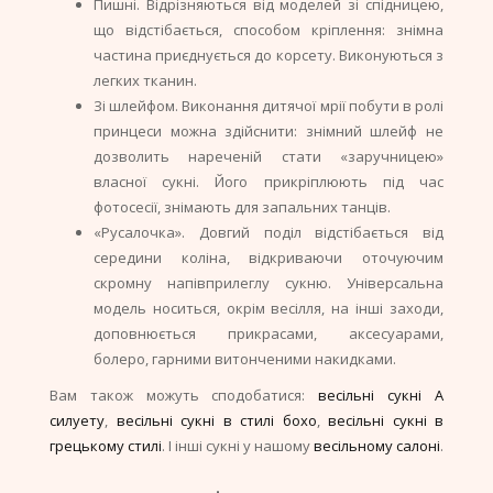
Пишні. Відрізняються від моделей зі спідницею,
що відстібається, способом кріплення: знімна
частина приєднується до корсету. Виконуються з
легких тканин.
Зі шлейфом. Виконання дитячої мрії побути в ролі
принцеси можна здійснити: знімний шлейф не
дозволить нареченій стати «заручницею»
власної сукні. Його прикріплюють під час
фотосесії, знімають для запальних танців.
«Русалочка». Довгий поділ відстібається від
середини коліна, відкриваючи оточуючим
скромну напівприлеглу сукню. Універсальна
модель носиться, окрім весілля, на інші заходи,
доповнюється прикрасами, аксесуарами,
болеро, гарними витонченими накидками.
Вам також можуть сподобатися:
весільні сукні А
силуету
,
весільні сукні в стилі бохо
,
весільні сукні в
грецькому стилі
. І інші сукні у нашому
весільному салоні
.