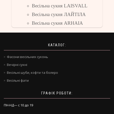
Весільна сукня LAISVALL
Весільна сукня ЛАЙТІЛА
Весільна сукня ARHAIA
КАТАЛОГ:
Фасони весільних суконь
Вечірні сукні
Весільні шуби, кофти та болеро
Весільні фати
ГРАФІК РОБОТИ:
ПН-НД— с 10 до 19