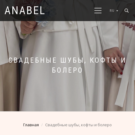
ANABEL
RU
СВАДЕБНЫЕ ШУБЫ, КОФТЫ И
БОЛЕРО
Главная
Свадебные шубы, кофты и болеро