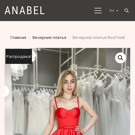
ANABEL
RU
Главная
Вечерние платья
Вечернее платье Roof midi
Распродажа!